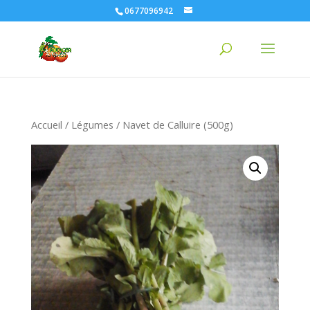
0677096942
Accueil
/
Légumes
/ Navet de Calluire (500g)