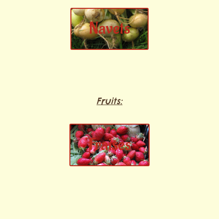
Navets
Fruits:
Fraises