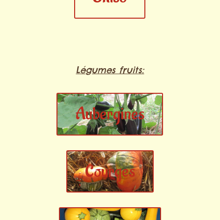
Légumes fruits:
Aubergines
Courges