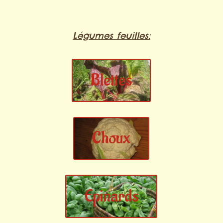
Légumes feuilles:
Blettes
Choux
Epinards