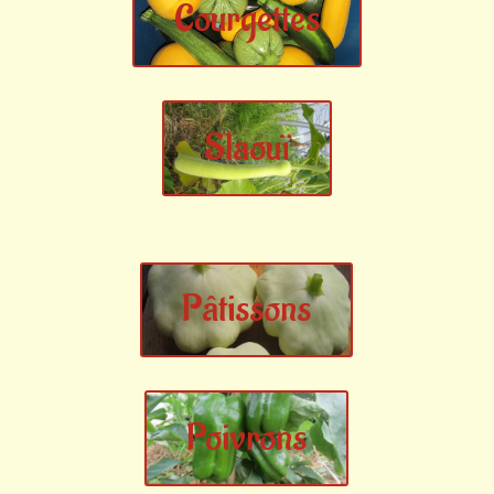
Courgettes
Slaouï
Pâtissons
Poivrons