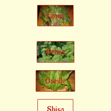
Fanes
Orties
Oseille
Shiso