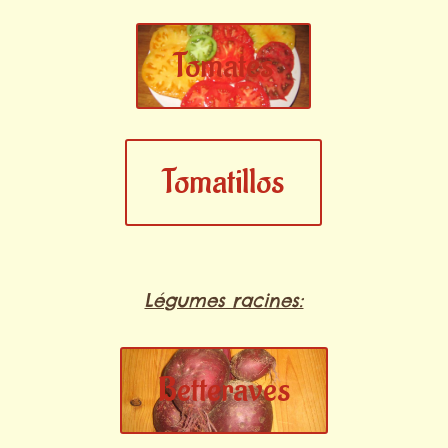
Tomates
Tomatillos
Légumes racines:
Betteraves