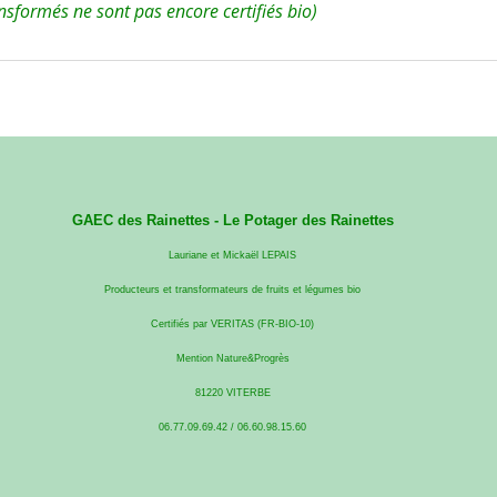
nsformés ne sont pas encore certifiés bio)
GAEC des Rainettes -
Le Potager des Rainettes
Lauriane et Mickaël LEPAIS
Producteurs et transformateurs de fruits et légumes bio
Certifiés par VERITAS (FR-BIO-10)
Mention Nature&Progrès
81220 VITERBE
06.77.09.69.42 / 06.60.98.15.60