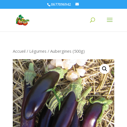
0677096942
Accueil
/
Légumes
/ Aubergines (500g)