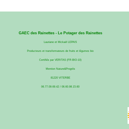
GAEC des Rainettes -
Le Potager des Rainettes
Lauriane et Mickaël LEPAIS
Producteurs et transformateurs de fruits et légumes bio
Certifiés par VERITAS (FR-BIO-10)
Mention Nature&Progrès
81220 VITERBE
06.77.09.69.42 / 06.60.98.15.60