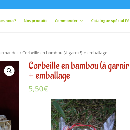
es nous?
Nos produits
Commander
Catalogue spécial Fêt
gourmandes
/ Corbeille en bambou (à garnir!) + emballage
Corbeille en bambou (à garnir
+ emballage
5,50
€